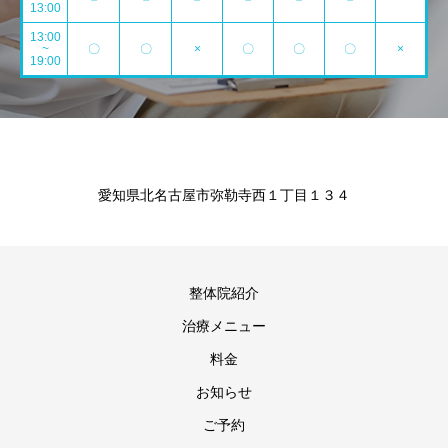
13:00
13:00
~
〇
〇
×
〇
〇
〇
×
19:00
愛知県北名古屋市弥勒寺西１丁目１３４
整体院紹介
治療メニュー
料金
お知らせ
ご予約