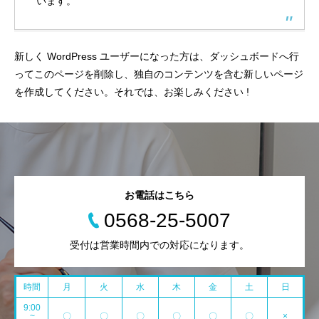
います。
新しく WordPress ユーザーになった方は、
ダッシュボード
へ行
ってこのページを削除し、独自のコンテンツを含む新しいページ
を作成してください。それでは、お楽しみください !
お電話はこちら
0568-25-5007
受付は営業時間内での対応になります。
時間
月
火
水
木
金
土
日
9:00
~
〇
〇
〇
〇
〇
〇
×