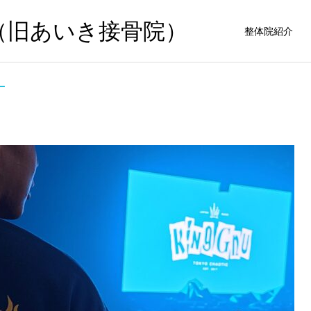
（旧あいき接骨院）
整体院紹介
ー