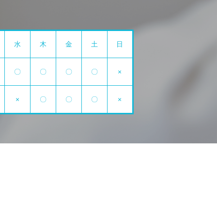
水
木
金
土
日
〇
〇
〇
〇
×
×
〇
〇
〇
×