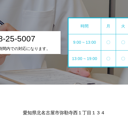
時間
月
火
8-25-5007
9:00 ~ 13:00
〇
〇
時間内での対応になります。
13:00 ~ 19:00
〇
〇
愛知県北名古屋市弥勒寺西１丁目１３４